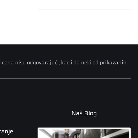
i cena nisu odgovarajući, kao i da neki od prikazanih
Naš Blog
ranje