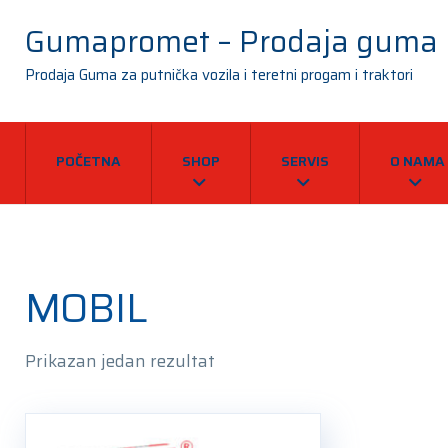
Gumapromet – Prodaja guma
Prodaja Guma za putnička vozila i teretni progam i traktori
POČETNA
SHOP
SERVIS
O NAMA
MOBIL
Prikazan jedan rezultat