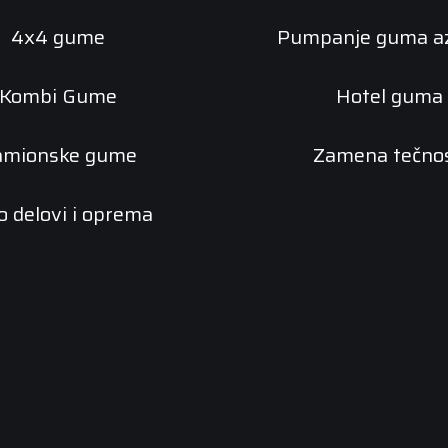
4x4 gume
Pumpanje guma a
Kombi Gume
Hotel guma
amionske gume
Zamena tečnos
o delovi i oprema