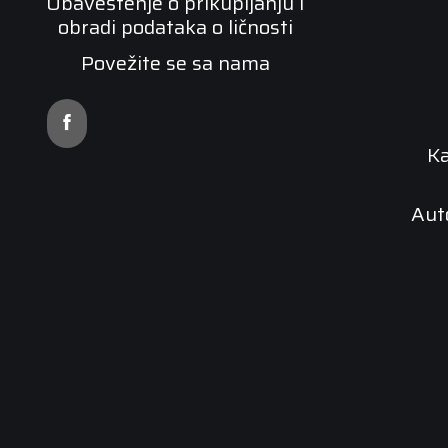
Obaveštenje o prikupljanju i
obradi podataka o ličnosti
Povežite se sa nama
K
Aut