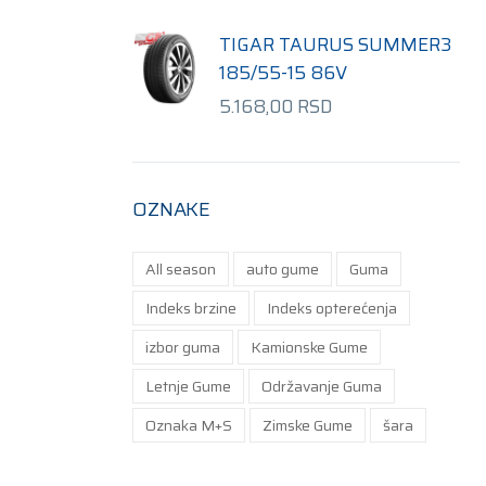
TIGAR TAURUS SUMMER3
185/55-15 86V
5.168,00
RSD
OZNAKE
All season
auto gume
Guma
Indeks brzine
Indeks opterećenja
izbor guma
Kamionske Gume
Letnje Gume
Održavanje Guma
Oznaka M+S
Zimske Gume
šara