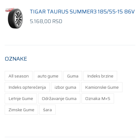
TIGAR TAURUS SUMMER3 185/55-15 86V
5.168,00
RSD
OZNAKE
All season
auto gume
Guma
Indeks brzine
Indeks opterećenja
izbor guma
Kamionske Gume
Letnje Gume
Održavanje Guma
Oznaka M+S
Zimske Gume
šara