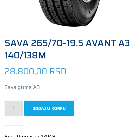
SAVA 265/70-19.5 AVANT A3
140/138M
28.800,00
RSD
Sava guma A3
SAVA
DODAJ U KORPU
265/70-
19.5
AVANT
Šifra Proizvoda:
12048