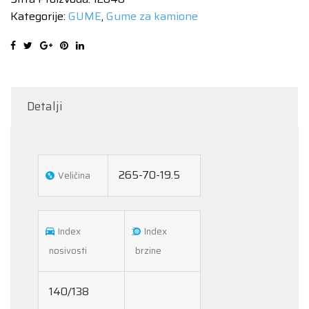
A3
Kategorije:
GUME
,
Gume za kamione
140/138M
količina
Detalji
265-70-19.5
Veličina
Index
Index
nosivosti
brzine
140/138