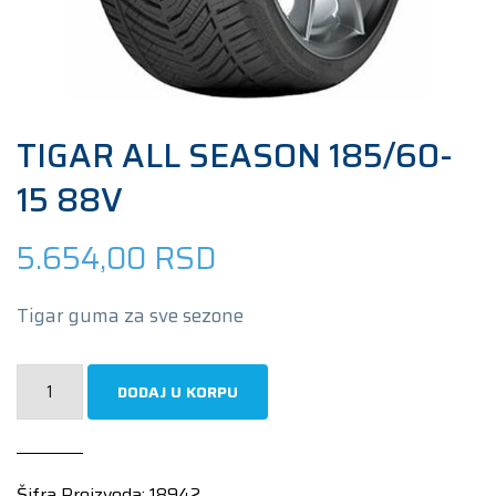
TIGAR ALL SEASON 185/60-
15 88V
5.654,00
RSD
Tigar guma za sve sezone
TIGAR
DODAJ U KORPU
ALL
SEASON
185/60-
Šifra Proizvoda:
18942