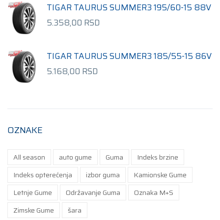
TIGAR TAURUS SUMMER3 195/60-15 88V
5.358,00
RSD
TIGAR TAURUS SUMMER3 185/55-15 86V
5.168,00
RSD
OZNAKE
All season
auto gume
Guma
Indeks brzine
Indeks opterećenja
izbor guma
Kamionske Gume
Letnje Gume
Održavanje Guma
Oznaka M+S
Zimske Gume
šara