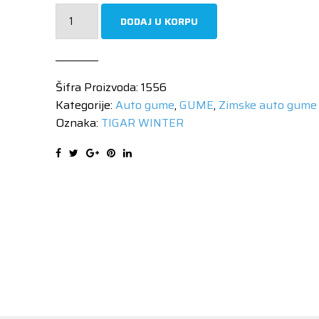
TIGAR
DODAJ U KORPU
WINTER1
165/70-
13
Šifra Proizvoda:
1556
79T
Kategorije:
Auto gume
,
GUME
,
Zimske auto gume
količina
Oznaka:
TIGAR WINTER