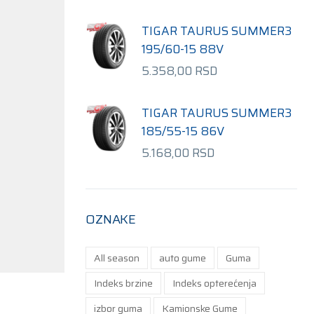
TIGAR TAURUS SUMMER3
195/60-15 88V
5.358,00
RSD
TIGAR TAURUS SUMMER3
185/55-15 86V
5.168,00
RSD
OZNAKE
All season
auto gume
Guma
Indeks brzine
Indeks opterećenja
izbor guma
Kamionske Gume