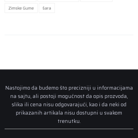
Zimske Gume
šara
Nastojimo da budemo što precizniji u informacijama
na sajtu, ali postoji mogućnost da opis prozvoda,
slika ili cena nisu odgovarajući, kao i da neki od
prikazanih artikala nisu dostupni u svakom
trenutku.