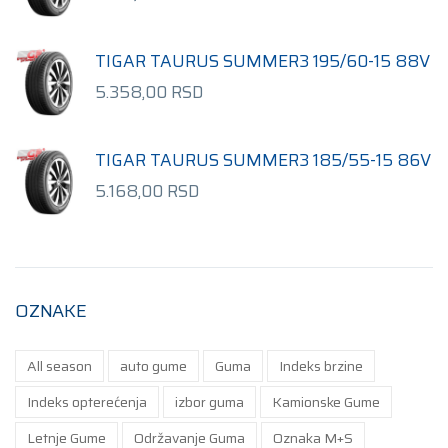
TIGAR TAURUS SUMMER3 195/60-15 88V
5.358,00
RSD
TIGAR TAURUS SUMMER3 185/55-15 86V
5.168,00
RSD
OZNAKE
All season
auto gume
Guma
Indeks brzine
Indeks opterećenja
izbor guma
Kamionske Gume
Letnje Gume
Održavanje Guma
Oznaka M+S