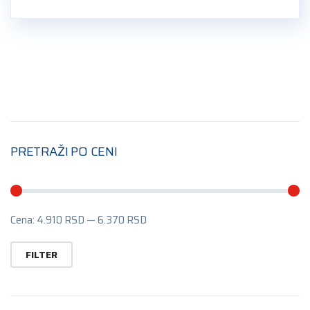
PRETRAŽI PO CENI
Mi
Ma
Cena:
4.910 RSD
—
6.370 RSD
ce
ce
FILTER