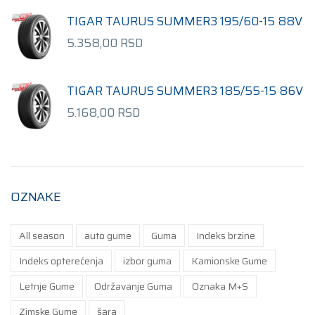
TIGAR TAURUS SUMMER3 195/60-15 88V
5.358,00
RSD
TIGAR TAURUS SUMMER3 185/55-15 86V
5.168,00
RSD
OZNAKE
All season
auto gume
Guma
Indeks brzine
Indeks opterećenja
izbor guma
Kamionske Gume
Letnje Gume
Održavanje Guma
Oznaka M+S
Zimske Gume
šara