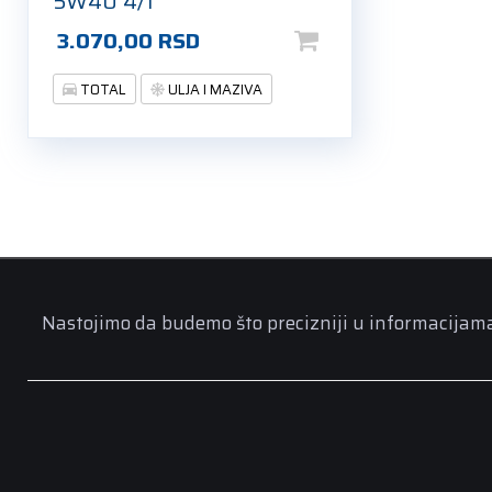
5W40 4/1
3.070,00
RSD
TOTAL
ULJA I MAZIVA
Nastojimo da budemo što precizniji u informacijama n