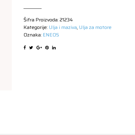
X
5W30
Šifra Proizvoda:
21234
1/1
Kategorije:
Ulja i maziva
,
Ulja za motore
količina
Oznaka:
ENEOS