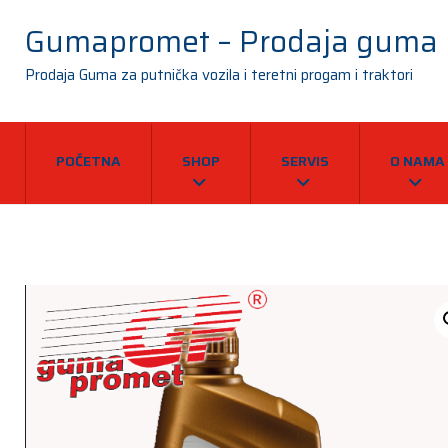
Gumapromet – Prodaja guma
Prodaja Guma za putnička vozila i teretni progam i traktori
POČETNA
SHOP
SERVIS
O NAMA