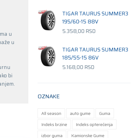
TIGAR TAURUS SUMMER3
195/60-15 88V
5.358,00
RSD
ima u
maže u
TIGAR TAURUS SUMMER3
185/55-15 86V
U
gurnu
5.168,00
RSD
ako bi
anjem.
OZNAKE
All season
auto gume
Guma
Indeks brzine
Indeks opterećenja
izbor guma
Kamionske Gume