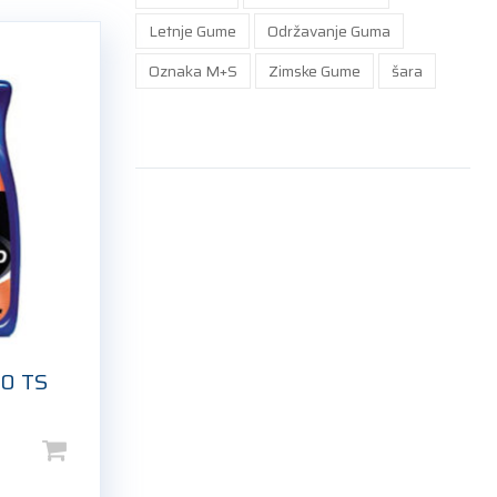
Letnje Gume
Održavanje Guma
Oznaka M+S
Zimske Gume
šara
0 TS