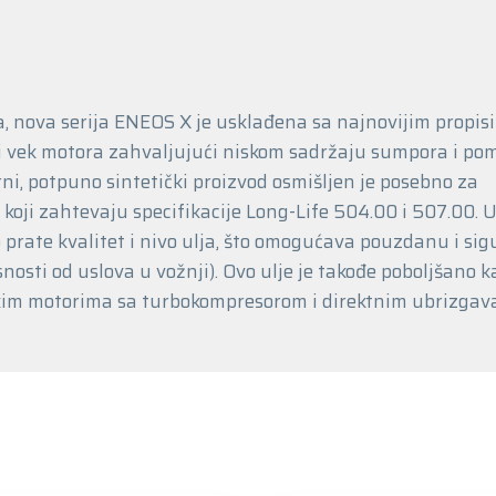
, nova serija ENEOS X je usklađena sa najnovijim propis
ni vek motora zahvaljujući niskom sadržaju sumpora i po
ni, potpuno sintetički proizvod osmišljen je posebno za
koji zahtevaju specifikacije Long-Life 504.00 i 507.00. 
prate kvalitet i nivo ulja, što omogućava pouzdanu i si
osti od uslova u vožnji). Ovo ulje je takođe poboljšano k
skim motorima sa turbokompresorom i direktnim ubrizgav