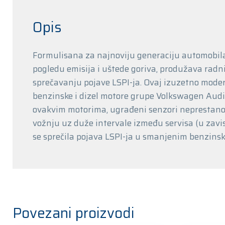
Opis
Formulisana za najnoviju generaciju automobila
pogledu emisija i uštede goriva, produžava rad
sprečavanju pojave LSPI-ja. Ovaj izuzetno moder
benzinske i dizel motore grupe Volkswagen Audi 
ovakvim motorima, ugrađeni senzori neprestano 
vožnju uz duže intervale između servisa (u zavisn
se sprečila pojava LSPI-ja u smanjenim benzin
Povezani proizvodi