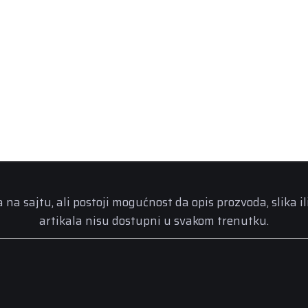
a sajtu, ali postoji mogućnost da opis prozvoda, slika il
artikala nisu dostupni u svakom trenutku.