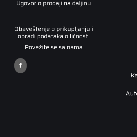
Ugovor o prodaji na daljinu
Obaveštenje o prikupljanju i
obradi podataka o ličnosti
Povežite se sa nama
K
Aut