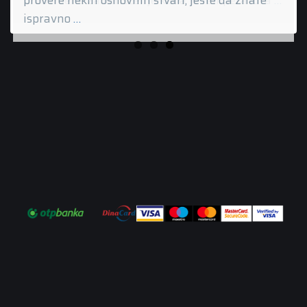
ispravno
…