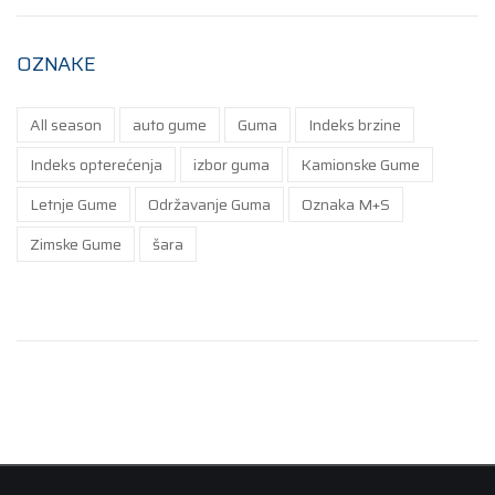
OZNAKE
All season
auto gume
Guma
Indeks brzine
Indeks opterećenja
izbor guma
Kamionske Gume
Letnje Gume
Održavanje Guma
Oznaka M+S
Zimske Gume
šara