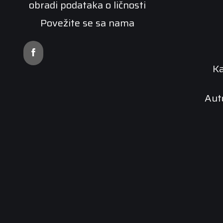
obradi podataka o ličnosti
Povežite se sa nama
K
Aut