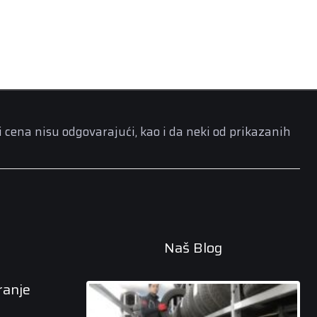
i cena nisu odgovarajući, kao i da neki od prikazanih
Naš Blog
ranje