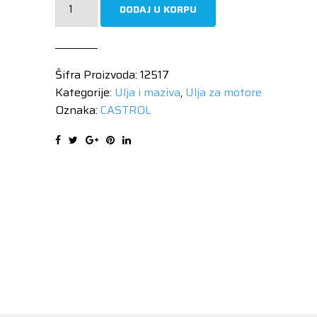
DODAJ U KORPU
TD
5W40
1/1
Šifra Proizvoda:
12517
TITANIUM
Kategorije:
Ulja i maziva
,
Ulja za motore
EDGE
Oznaka:
CASTROL
količina