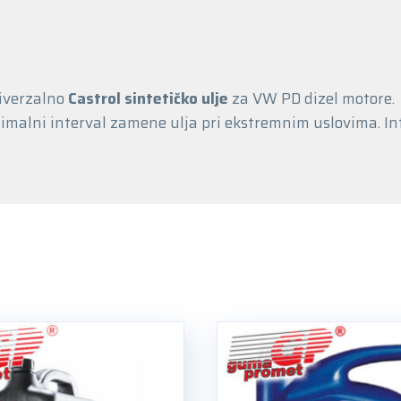
niverzalno
Castrol sintetičko ulje
za VW PD dizel motore.
simalni interval zamene ulja pri ekstremnim uslovima. In