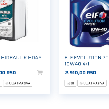
 HIDRAULIK HD46
ELF EVOLUTION 70
10W40 4/1
,00
RSD
2.910,00
RSD
X
ULJA I MAZIVA
Elf
ULJA I MAZIVA