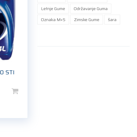
Letnje Gume
Održavanje Guma
Oznaka M+S
Zimske Gume
šara
0 STI