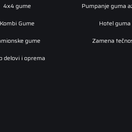
4x4 gume
Pumpanje guma a
Kombi Gume
Hotel guma
amionske gume
Zamena tečnos
o delovi i oprema