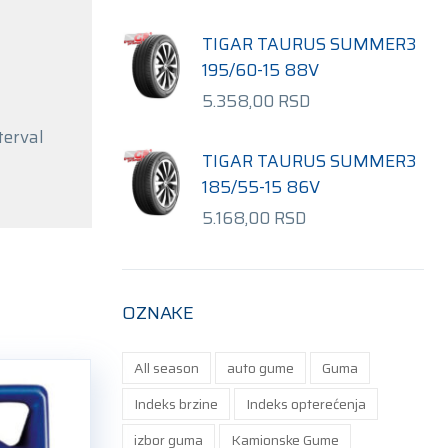
TIGAR TAURUS SUMMER3
195/60-15 88V
5.358,00
RSD
terval
TIGAR TAURUS SUMMER3
185/55-15 86V
5.168,00
RSD
OZNAKE
All season
auto gume
Guma
Indeks brzine
Indeks opterećenja
izbor guma
Kamionske Gume