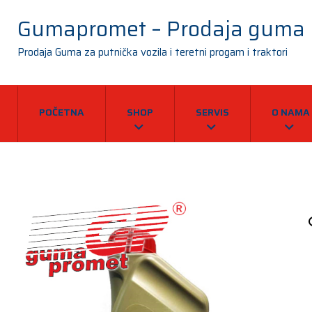
Gumapromet – Prodaja guma
Prodaja Guma za putnička vozila i teretni progam i traktori
POČETNA
SHOP
SERVIS
O NAMA